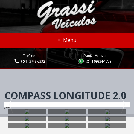
≡
Menu
Telefone:
Plantão Vendas:
(51)
(51)
3748-5332
99834-1779
COMPASS LONGITUDE 2.0
JEEP